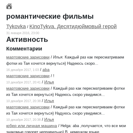
романтические фильмы
Tykovka
KinoTykva. Десятидюймовый герой
/
31 января 2016, 23:00
Активность
Комментарии
мартовские зарисовки
/
Илья: Каждый раз как пересматриваем
фотки из Тая хочется вернуться) Надеюсь скоро...
/
aba
16 декабря 2017, 1:03
мартовские зарисовки
/
!
/
Илья
10 декабря 2017, 20:41
мартовские зарисовки
/
Каждый раз как пересматриваем фотки
из Тая хочется вернуться) Надеюсь скоро увидимся...
/
Илья
10 декабря 2017, 20:38
мартовские зарисовки
/
Каждый раз как пересматриваем фотки
из Тая хочется вернуться) Надуюсь скоро увидимся...
/
Илья
10 декабря 2017, 20:38
юбер или личная машина
/
Helga: aba ,получается, что все мои
знакомые говорят неправильно) В немецком языке...