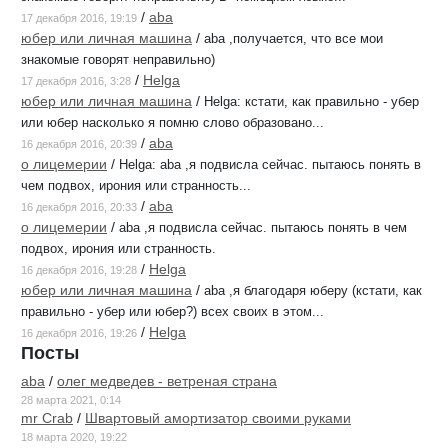
/
aba
17 декабря 2016, 19:19
юбер или личная машина
/
aba ,получается, что все мои
знакомые говорят неправильно)
/
Helga
17 декабря 2016, 3:28
юбер или личная машина
/
Helga: кстати, как правильно - убер
или юбер насколько я помню слово образовано...
/
aba
16 декабря 2016, 20:39
о лицемерии
/
Helga: aba ,я подвисла сейчас. пытаюсь понять в
чем подвох, ирония или странность...
/
aba
16 декабря 2016, 20:33
о лицемерии
/
aba ,я подвисла сейчас. пытаюсь понять в чем
подвох, ирония или странность.
/
Helga
16 декабря 2016, 19:28
юбер или личная машина
/
aba ,я благодаря юберу (кстати, как
правильно - убер или юбер?) всех своих в этом...
/
Helga
16 декабря 2016, 19:26
Посты
aba
/
олег медведев - ветреная страна
28 марта 2021, 0:14
mr Crab
/
Швартовый амортизатор своими руками
18 марта 2020, 19:22