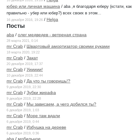
юбер или личная машина
/
aba ,я благодаря юберу (кстати, как
правильно - убер или юбер?) всех своих в этом...
/
Helga
16 декабря 2016, 19:26
Посты
aba
/
олег медведев - ветреная страна
28 марта 2021, 0:14
mr Crab
/
Швартовый амортизатор своими руками
18 марта 2020, 19:22
mr Crab
/
Закат
20 декабря 2019, 17:37
mr Crab
/
Уиииии!
10 декабря 2019, 22:44
mr Crab
/
Да что ты говоришь!?
9 декабря 2019, 22:30
mr Crab
/
Зубки жирафа
9 декабря 2019, 22:28
mr Crab
/
Мы зависаем, а чего добился ты?
6 декабря 2019, 1:03
mr Crab
/
Море там вдали
6 декабря 2019, 0:44
mr Crab
/
Избушка на дереве
6 декабря 2019, 0:36
aba
/
мобильное